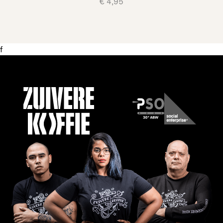
€ 4,95
f