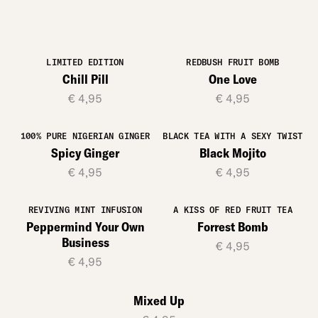
LIMITED EDITION
REDBUSH FRUIT BOMB
Chill Pill
One Love
€ 4,95
€ 4,95
100% PURE NIGERIAN GINGER
BLACK TEA WITH A SEXY TWIST
Spicy Ginger
Black Mojito
€ 4,95
€ 4,95
REVIVING MINT INFUSION
A KISS OF RED FRUIT TEA
Peppermind Your Own
Forrest Bomb
Business
€ 4,95
€ 4,95
Mixed Up