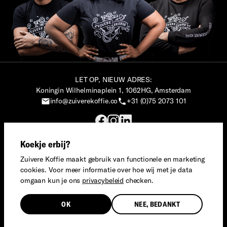
LET OP, NIEUW ADRES:
Koningin Wilhelminaplein 1, 1062HG, Amsterdam
info@zuiverekoffie.co
+31 (0)75 2073 101
Koekje erbij?
© Zuivere Koffie, 2023. Alle rechten voorbehouden.
Zuivere Koffie® is een merk van Social Impact Maker.
Zuivere Koffie maakt gebruik van functionele en marketing
Privacy
·
Algemene voorwaarden
cookies. Voor meer informatie over hoe wij met je data
omgaan kun je ons
privacybeleid
checken.
Nederlands
OK
NEE, BEDANKT