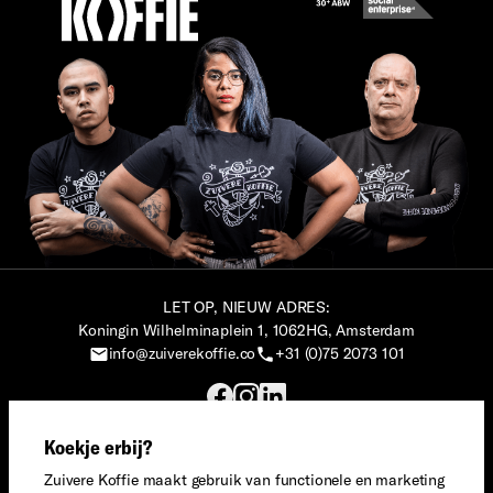
LET OP, NIEUW ADRES:
Koningin Wilhelminaplein 1, 1062HG, Amsterdam
info@zuiverekoffie.co
+31 (0)75 2073 101
Koekje erbij?
© Zuivere Koffie, 2023. Alle rechten voorbehouden.
Zuivere Koffie® is een merk van Social Impact Maker.
Zuivere Koffie maakt gebruik van functionele en marketing
Privacy
·
Algemene voorwaarden