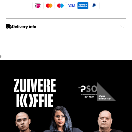
Delivery info
f