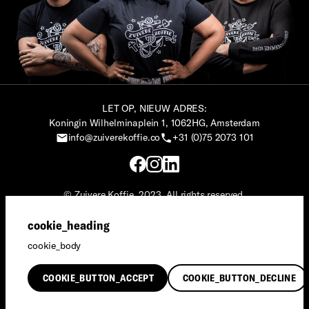
LET OP, NIEUW ADRES:
Koningin Wilhelminaplein 1, 1062HG, Amsterdam
info@zuiverekoffie.co
+31 (0)75 2073 101
© Zuivere Koffie, 2023. All rights reserved.
Zuivere Koffie® is een merk van Social Impact Maker.
cookie_heading
Privacy
·
Terms & Conditions
cookie_body
English
COOKIE_BUTTON_ACCEPT
COOKIE_BUTTON_DECLINE